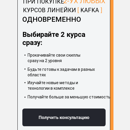
2-УХ ЛЮБЫХ
ПРИ ПОКУПКЕ
КУРСОВ ЛИНЕЙКИ
[
KAFKA
]
ОДНОВРЕМЕННО
Курс содержит:
Выбирайте 2 курса
Теория
сразу:
архитектура и особенности Kafka;
Прокачивайте свои скиллы
сразу на 2 уровня
способы масштабирования Kafka, продю
Будьте готовы к задачам в разных
консюмеров;
областях
особенности хранения сообщений внутри
Изучайте новые методы и
технологии в комплексе
запуск Kafka локально в Docker.
Получайте больше за меньшую стоимость