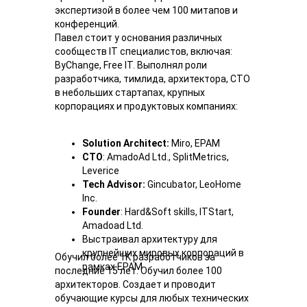
экспертизой в более чем 100 митапов и
конференций.
Павел стоит у основания различных
сообществ IT специалистов, включая:
ByChange, Free IT. Выполнял роли
разработчика, тимлида, архитектора, СТО
в небольших стартапах, крупных
корпорациях и продуктовых компаниях:
Solution Architect:
Miro, EPAM
CTO
: AmadoAd Ltd., SplitMetrics,
Leverice
Tech Advisor:
Gincubator, LeoHome
Inc.
Founder
: Hard&Soft skills, ITStart,
Amadoad Ltd.
Выстраивал архитектуру для
крупнейших мировых корпораций в
Обучил более 1K разработчиков за
рамках EPAM
последние 15 лет. Обучил более 100
архитекторов. Создает и проводит
обучающие курсы для любых технических