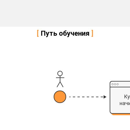
[
Путь обучения
]
Ку
нач