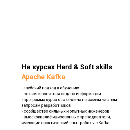
На курсах Hard & Soft skills
2-УХ ЛЮБЫХ
Apache Kafka
В
И ПОКУПКЕ
- глубокий подход к обучению
П
- четкая и понятная подача информации
РСОВ ЛИНЕЙКИ
[
KAFKA
]
Б
- программа курса составлена по самым частым
запросам разработчиков
ДНОВРЕМЕННО
И
- сообщество сильных и опытных инженеров
П
- высококвалифицированные преподаватели,
имеющие практический опыт работы с Kafka