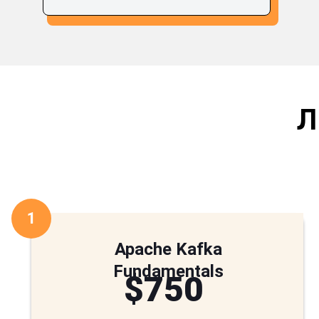
Л
1
Apache Kafka
Fundamentals
$750