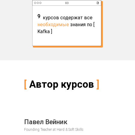
9
ии
курсов содержат все
необходимые
знания по [
Kafka ]
[
Автор курсов
]
Павел Вейник
Founding Teacher at Hard & Soft Skills