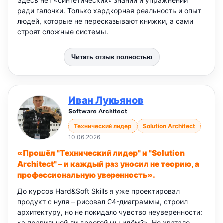
Здесь нет «синтетических» знаний и упражнений
ради галочки. Только хардкорная реальность и опыт
людей, которые не пересказывают книжки, а сами
строят сложные системы.
Читать отзыв полностью
Иван Лукьянов
Software Architect
Технический лидер
Solution Architect
10.06.2026
«Прошёл "Технический лидер" и "Solution
Architect" – и каждый раз уносил не теорию, а
профессиональную уверенность».
До курсов Hard&Soft Skills я уже проектировал
продукт с нуля – рисовал C4-диаграммы, строил
архитектуру, но не покидало чувство неуверенности:
«а правильной ли дорогой мы идём?». Не хватало