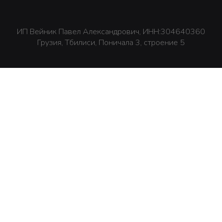
ИП Вейник Павел Александрович, ИНН:304640360
Грузия, Тбилиси, Поничала 3, строение 5