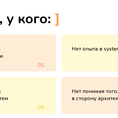
 у кого:
]
Нет опыта в syste
и
01.
к
Нет понимая того
тем
в сторону архите
03.