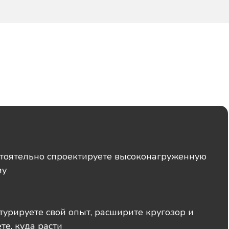
тоятельно спроектируете высоконагруженную
му
турируете свой опыт, расширите кругозор и
те, куда расти