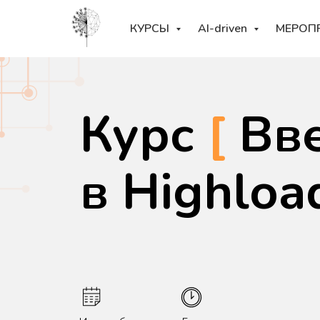
КУРСЫ
AI-driven
МЕРОП
Курс
[
Вв
в Highloa