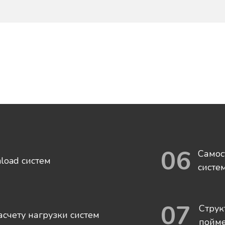
]
06
Самос
load систем
систе
07
Струк
асчету нагрузки систем
пойме