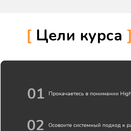
[
Цели курса
01
Прокачаетесь в понимании High
02
Осовоите системный подход к р