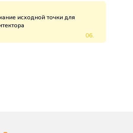
мание исходной точки для
итектора
06.