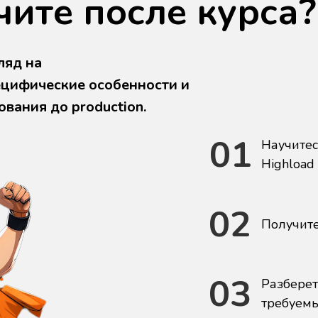
чите после курса
ляд на
ецифические особенности и
вания до production.
01
Научитес
Highload
02
Получите
03
Разберет
требуемых