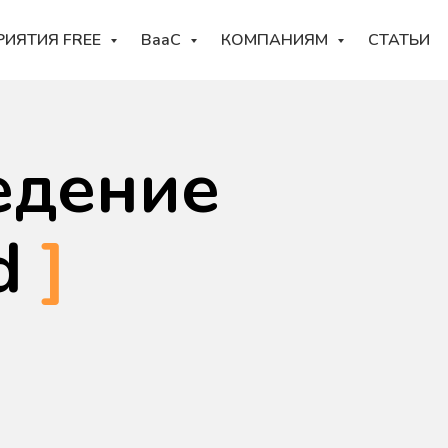
РИЯТИЯ FREE
BaaC
КОМПАНИЯМ
СТАТЬИ
едение
d
]