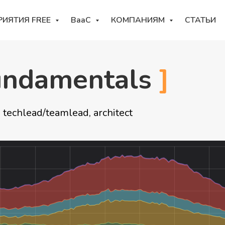
РИЯТИЯ FREE
BaaC
КОМПАНИЯМ
СТАТЬИ
undamentals
]
techlead/teamlead, architect