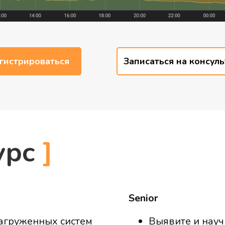
гистрироваться
Записаться на консул
урс
]
Senior
агруженных систем
Выявите и науч