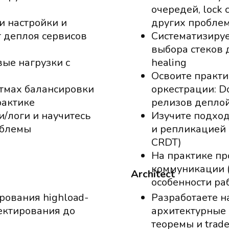
очередей, lock 
и настройки и
других проблем
т деплоя сервисов
Систематизируе
выбора стеков д
ые нагрузки с
healing
Освоите практи
итмах балансировки
оркестрации: D
рактике
релизов депло
/логи и научитесь
Изучите подхо
облемы
и репликацией 
CRDT)
На практике про
коммуникации 
Architect
особенности ра
рования highload-
Разработаете 
ектирования до
архитектурные 
теоремы и trade