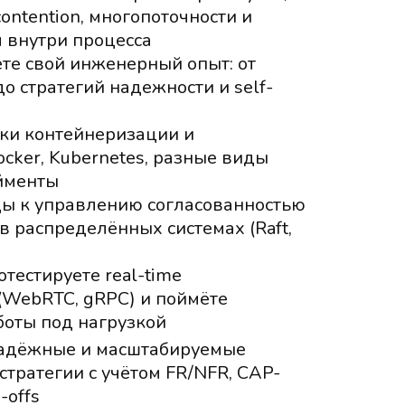
contention, многопоточности и
 внутри процесса
те свой инженерный опыт: от
о стратегий надежности и self-
ки контейнеризации и
ocker, Kubernetes, разные виды
йменты
ды к управлению согласованностью
в распределённых системах (Raft,
тестируете real-time
(WebRTC, gRPC) и поймёте
боты под нагрузкой
надёжные и масштабируемые
стратегии с учётом FR/NFR, CAP-
-offs