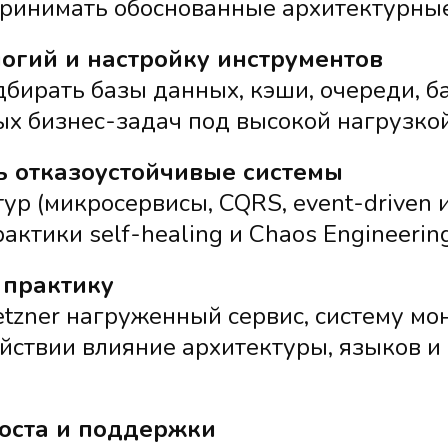
принимать обоснованные архитектурны
огий и настройку инструментов
дбирать базы данных, кэши, очереди, 
х бизнес-задач под высокой нагрузкой
ь отказоустойчивые системы
р (микросервисы, CQRS, event-driven и
актики self-healing и Chaos Engineering
 практику
etzner нагруженный сервис, систему мо
ействии влияние архитектуры, языков и
роста и поддержки