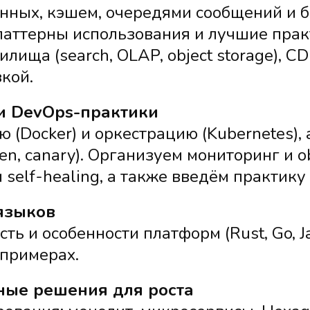
нных, кэшем, очередями сообщений и 
паттерны использования и лучшие прак
ища (search, OLAP, object storage), C
кой.
и DevOps-практики
 (Docker) и оркестрацию (Kubernetes),
en, canary). Организуем мониторинг и ob
 и self-healing, а также введём практику
языков
 и особенности платформ (Rust, Go, Java
 примерах.
ные решения для роста