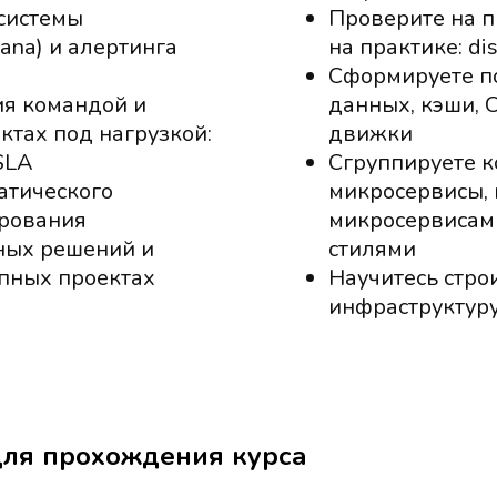
 системы
Проверите на п
ana) и алертинга
на практике: dis
Сформируете по
ия командой и
данных, кэши, C
ктах под нагрузкой:
движки
/SLA
Сгруппируете к
атического
микросервисы,
ирования
микросервисам
ных решений и
стилями
пных проектах
Научитесь строи
инфраструктур
ля прохождения курса