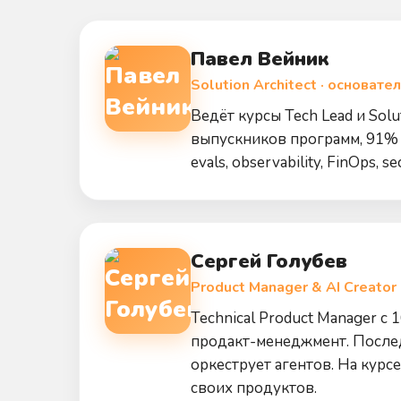
Павел Вейник
Solution Architect · основате
Ведёт курсы Tech Lead и Solu
выпускников программ, 91% з
evals, observability, FinOps, sec
Сергей Голубев
Product Manager & AI Creato
Technical Product Manager с
продакт-менеджмент. Послед
оркеструет агентов. На курсе
своих продуктов.