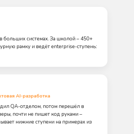
а в больших системах. За школой – 450+
рную рамку и ведёт enterprise-ступень:
ктовая AI-разработка
водил QA-отделом, потом перешёл в
еры, почти не пишет код руками –
азывает нижние ступени на примерах из