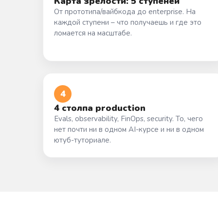
Карта зрелости: 5 ступеней
От прототипа/вайбкода до enterprise. На
каждой ступени – что получаешь и где это
ломается на масштабе.
4
4 столпа production
Evals, observability, FinOps, security. То, чего
нет почти ни в одном AI-курсе и ни в одном
ютуб-туториале.