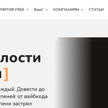
РИЯТИЯ FREE
BaaC
КОМПАНИЯМ
СТАТЬИ
елости
и
аждый. Довести до
упеней: от вайбкода
упени застрял