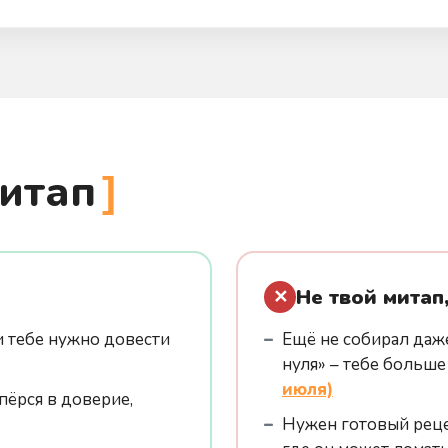
митап
Не твой митап
✕
 и тебе нужно довести
Ещё не собирал даж
нуля» – тебе больш
июля)
пёрся в доверие,
Нужен готовый реце