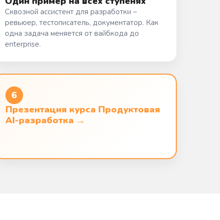
Один пример на всех ступенях
Сквозной ассистент для разработки –
ревьюер, тестописатель, документатор. Как
одна задача меняется от вайбкода до
enterprise.
6
Презентация курса Продуктовая
AI-разработка →