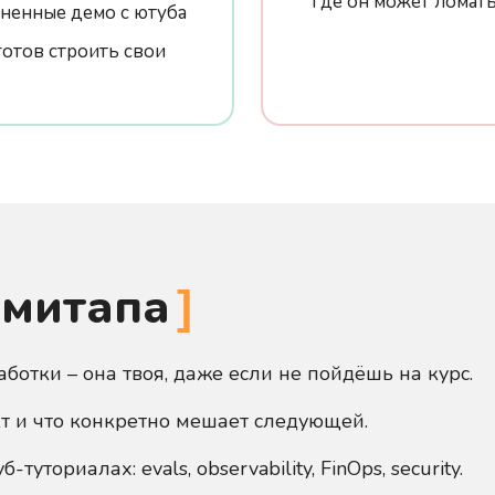
где он может ломат
зненные демо с ютуба
готов строить свои
 митапа
аботки – она твоя, даже если не пойдёшь на курс.
кт и что конкретно мешает следующей.
туториалах: evals, observability, FinOps, security.