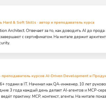
ль Hard & Soft Skills · автор и преподаватель курса
tion Architect. Отвечает за то, как доводить AI до прод
авершают с сертификатом. На митапе держит архитекту
urity.
r · преподаватель курсов AI-Driven Development и Проду
 16+ годами в IT. Начинал как QA-инженер, 10 лет руко
ние 3 года каждый день делает AI-агентов и MCP-серв
 ведёт практику: MCP, контекст, агенты. На митапе пок